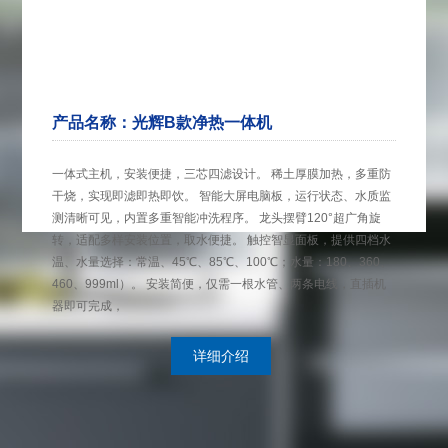
产品名称：光辉B款净热一体机
一体式主机，安装便捷，三芯四滤设计。 稀土厚膜加热，多重防
干烧，实现即滤即热即饮。 智能大屏电脑板，运行状态、水质监
测清晰可见，内置多重智能冲洗程序。 龙头摆臂120°超广角旋
转，适配多样安装位置，取水便捷。 触控智显面板，提供四档水
温、水量选择：常温、45℃、85℃、100℃；水量：180、360、
460、999ml）。 安装简便，仅需一根水管、两条电线，直插机
器即可完成，
详细介绍